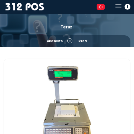
Terazi
Anasayfa
Terazi