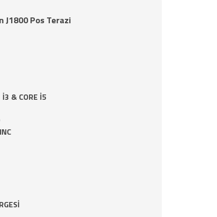
n J1800 Pos Terazi
İ3 & CORE İ5
D
 INC
RGESİ