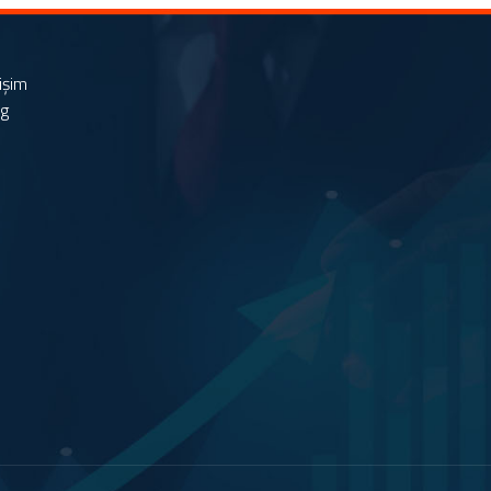
tişim
og