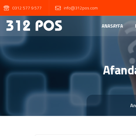
0312 577 9 577
info@312pos.com
ANASAYFA
Afanda
An