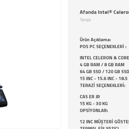
Afanda Intel® Celero
Terazi
Ürün Açıklama:
POS PC SEÇENEKLERİ :
INTEL CELERON & CORE 
4 GB RAM / 8 GB RAM
64 GB SSD / 120 GB SS
15 INC - 15.6 INC - 18.5
TERAZİ SEÇENEKLERİ:
CAS ER JR
15 KG - 30 KG
OPSİYONLAR:
12 INC MÜŞTERİ GÖSTE
TERMAL FİŞ YAZICI