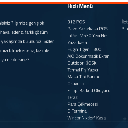
Hızlı Menü
312 POS
İle
iniz ? İşimize geniş bir
Pavo Yazarkasa POS
Bl
 hayal ederiz, farklı çözüm
İnPos M530 Yeni Nesil
rle yaklaşımda bulunuruz. Sizler
Yazarkasa
Hugin Tiger T 300
mizi bilmek isteriz, bizimle
AIO Dokunmatik Ekran
aya ne dersiniz?
Outdoor KİOSK
Termal Fiş Yazıcı
Masa Tipi Barkod
Okuyucu
El Tipi Barkod Okuyucu
Terazi
Para Çekmecesi
El Terminali
Wincor Nixdorf Kasa