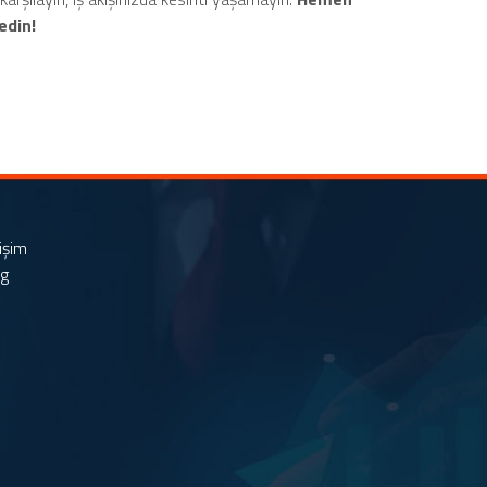
edin!
tişim
og