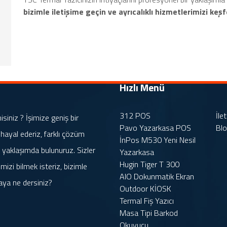
bizimle iletişime geçin ve ayrıcalıklı hizmetlerimizi keşf
Hızlı Menü
312 POS
İle
iniz ? İşimize geniş bir
Pavo Yazarkasa POS
Bl
 hayal ederiz, farklı çözüm
İnPos M530 Yeni Nesil
rle yaklaşımda bulunuruz. Sizler
Yazarkasa
Hugin Tiger T 300
mizi bilmek isteriz, bizimle
AIO Dokunmatik Ekran
aya ne dersiniz?
Outdoor KİOSK
Termal Fiş Yazıcı
Masa Tipi Barkod
Okuyucu