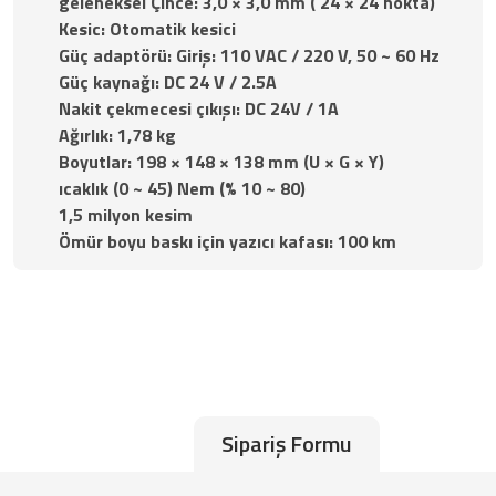
geleneksel Çince: 3,0 × 3,0 mm ( 24 × 24 nokta)
Kesic: Otomatik kesici
Güç adaptörü: Giriş: 110 VAC / 220 V, 50 ~ 60 Hz
Güç kaynağı: DC 24 V / 2.5A
Nakit çekmecesi çıkışı: DC 24V / 1A
Ağırlık: 1,78 kg
Boyutlar: 198 × 148 × 138 mm (U × G × Y)
ıcaklık (0 ~ 45) Nem (% 10 ~ 80)
1,5 milyon kesim
Ömür boyu baskı için yazıcı kafası: 100 km
Sipariş Formu